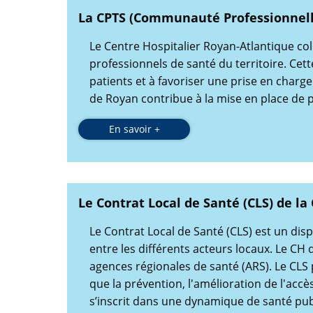
La CPTS (Communauté Professionnelle
Le Centre Hospitalier Royan-Atlantique co
professionnels de santé du territoire. Cett
patients et à favoriser une prise en charge
de Royan contribue à la mise en place de p
En savoir +
O
u
v
e
r
t
u
Le Contrat Local de Santé (CLS) de 
r
e
n
Le Contrat Local de Santé (CLS) est un dispo
o
u
entre les différents acteurs locaux. Le CH 
v
e
agences régionales de santé (ARS). Le CLS 
l
l
que la prévention, l'amélioration de l'acc
e
f
s’inscrit dans une dynamique de santé pub
e