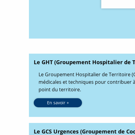
Le GHT (Groupement Hospitalier de Te
Le Groupement Hospitalier de Territoire (
médicales et techniques pour contribuer à 
point du territoire.
En savoir +
O
u
v
e
r
t
u
Le GCS Urgences (Groupement de Coo
r