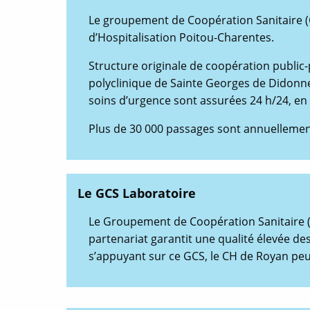
e
n
Le groupement de Coopération Sanitaire (
o
d’Hospitalisation Poitou-Charentes.
u
v
e
Structure originale de coopération public-
l
l
polyclinique de Sainte Georges de Didonne. 
e
f
soins d’urgence sont assurées 24 h/24, en p
e
n
ê
Plus de 30 000 passages sont annuellement
t
r
e
Le GCS Laboratoire
Le Groupement de Coopération Sanitaire (
partenariat garantit une qualité élevée des
s’appuyant sur ce GCS, le CH de Royan peut