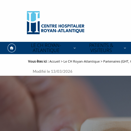
Accéder
Accéder
Accéder
au
au
au
contenu
menu
pied
principal
principal
de
page
LE CH ROYAN-
PATIENTS &
ATLANTIQUE
VISITEURS
Vous êtes ici :
Fil
Accueil
Le CH Royan-Atlantique
Partenaires (GHT,
d'ariane
Modifié le 13/03/2026
Partenaires