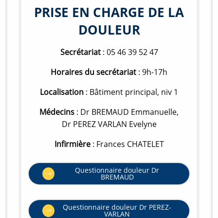
PRISE EN CHARGE DE LA
DOULEUR
Secrétariat
: 05 46 39 52 47
Horaires du secrétariat
: 9h-17h
Localisation
: Bâtiment principal, niv 1
Médecins
: Dr BREMAUD Emmanuelle,
Dr PEREZ VARLAN Evelyne
Infirmière
: Frances CHATELET
Questionnaire douleur Dr
O
BREMAUD
u
v
e
r
Questionnaire douleur Dr PEREZ-
t
O
VARLAN
u