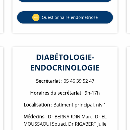
u
r
v
e
e
n
r
o
Questionnaire endométriose
t
O
u
u
u
v
r
v
e
e
e
l
n
r
l
o
t
e
u
u
f
v
r
e
e
e
n
l
DIABÉTOLOGIE-
n
ê
l
o
t
e
u
r
ENDOCRINOLOGIE
f
v
e
e
e
n
l
ê
l
Secrétariat
: 05 46 39 52 47
t
e
r
f
e
e
Horaires du secrétariat
: 9h-17h
n
ê
Localisation
: Bâtiment principal, niv 1
t
r
e
Médecins
: Dr BERNARDIN Marc, Dr EL
MOUSSAOUI Souad, Dr RIGABERT Julie