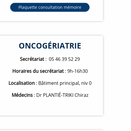
Plaquette consultation mémoire
O
u
v
e
r
t
u
r
e
ONCOGÉRIATRIE
n
o
u
v
Secrétariat
: 05 46 39 52 29
e
l
l
Horaires du secrétariat
: 9h-16h30
e
f
Localisation
: Bâtiment principal, niv 0
e
n
ê
Médecins
: Dr PLANTIÉ-TRIKI Chiraz
t
r
e