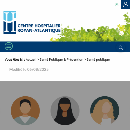
Accéder
Accéder
Accéder
C
au
au
au
contenu
menu
pied
principal
principal
de
page
MENU
Rech
Vous êtes ici :
Fil
Accueil
Santé Publique & Prévention
Santé publique
d'ariane
Modifié le 05/08/2025
Santé
publique