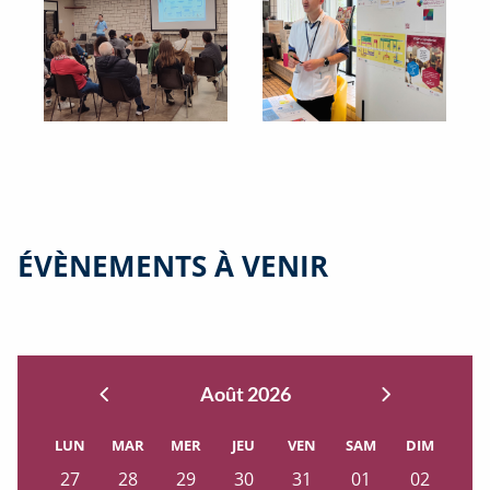
ÉVÈNEMENTS À VENIR
Août 2026
LUN
MAR
MER
JEU
VEN
SAM
DIM
27
J
28
J
29
J
30
J
31
J
01
A
02
A